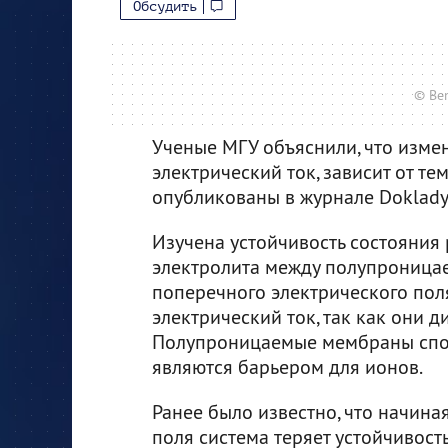
Обсудить
© Ben
Ученые МГУ объяснили, что изме
электрический ток, зависит от те
опубликованы в журнале Doklady 
Изучена устойчивость состояния
электролита между полупрониц
поперечного электрического пол
электрический ток, так как они д
Полупроницаемые мембраны спосо
являются барьером для ионов.
Ранее было известно, что начин
поля система теряет устойчивост