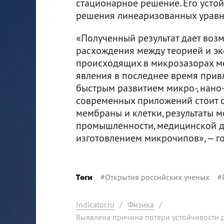
стационарное решение. Его усто
решения линеаризованных уравн
«Полученный результат дает во
расхождения между теорией и эк
происходящих в микрозазорах м
явления в последнее время прив
быстрым развитием микро-, нано
современных приложений стоит о
мембраны и клетки, результаты 
промышленности, медицинской ди
изготовлением микрочипов», — г
#
Открытия российских ученых
#
Теги
Indicator.ru
/
Физика
/
Выявлена причина потери устойчивости р