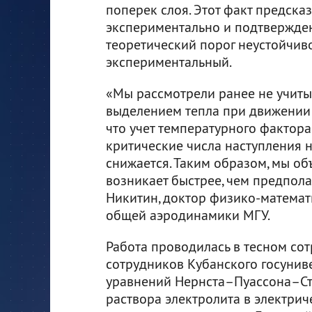
поперек слоя. Этот факт предска
экспериментально и подтвержден
теоретический порог неустойчив
экспериментальный.
«Мы рассмотрели ранее не учиты
выделением тепла при движении 
что учет температурного фактор
критические числа наступления н
снижается. Таким образом, мы об
возникает быстрее, чем предпола
Никитин, доктор физико-математ
общей аэродинамики МГУ.
Работа проводилась в тесном со
сотрудников Кубанского госуниве
уравнений Нернста–Пуассона–С
раствора электролита в электрич