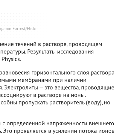
jamin Forrest/Flickr
нение течений в растворе, проводящем
мпературы. Результаты исследования
Physics.
 равновесия горизонтального слоя раствора
аемыми мембранами при наличии
я. Электролиты — это вещества, проводящие
иссоциируют в растворе на ионы.
бны пропускать растворитель (воду), но
ая с определенной напряженности внешнего
ь. Это проявляется в усилении потока ионов