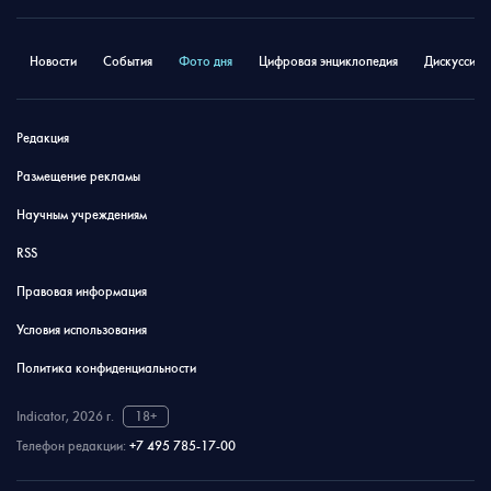
Новости
События
Фото дня
Цифровая энциклопедия
Дискуссион
Редакция
Размещение рекламы
Научным учреждениям
RSS
Правовая информация
Условия использования
Политика конфиденциальности
Indicator, 2026 г.
18+
Телефон редакции:
+7 495 785-17-00