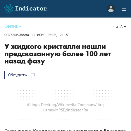
ФИЗИКА
a
A
ОПУБЛИКОВАНО
11 ИЮНЯ 2020, 21:51
У жидкого кристалла нашли
предсказанную более 100 лет
назад фазу
Обсудить
© Ingo Dierking/Wikimedia Commons/Jörg
Harms/MPSD/Indicator.Ru
Сотрудники Колорадского университета в Боулдере