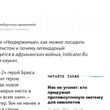
енбургских авиалиний»
ikimedia Commons
а «Неудержимые», как можно посадить
тистом и почему легендарный
ется в африканских войнах, Indicator.Ru
 науки».
2» герой Брюса
ЧИТАЙТЕ ТАКЖЕ
рит герою
де новое
Нас не угонят: кто
ажерке место в
придумал
и всем нам», —
противоугонную систему
для самолетов
ер. Тем не менее и
 в строю,
21 мая 2017, 19:54