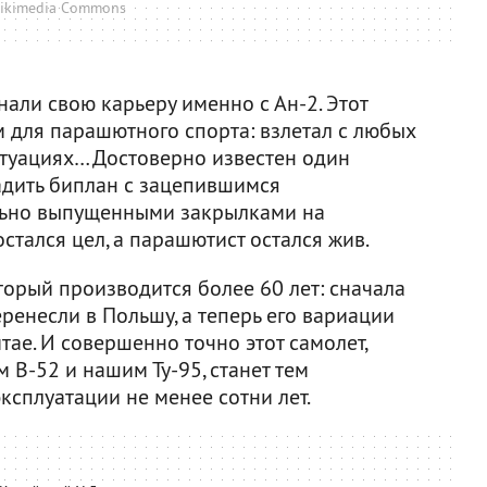
ikimedia Commons
али свою карьеру именно с Ан-2. Этот
 для парашютного спорта: взлетал с любых
итуациях… Достоверно известен один
садить биплан с зацепившимся
ально выпущенными закрылками на
стался цел, а парашютист остался жив.
торый производится более 60 лет: сначала
еренесли в Польшу, а теперь его вариации
тае. И совершенно точно этот самолет,
 B-52 и нашим Ту-95, станет тем
ксплуатации не менее сотни лет.