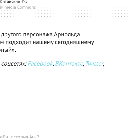
Китайский Y-5
ikimedia Commons
й другого персонажа Арнольда
ем подходит нашему сегодняшнему
зный».
 соцсетях:
Facebook
,
ВКонтакте
,
Twitter
,
ойн: история Ан-2