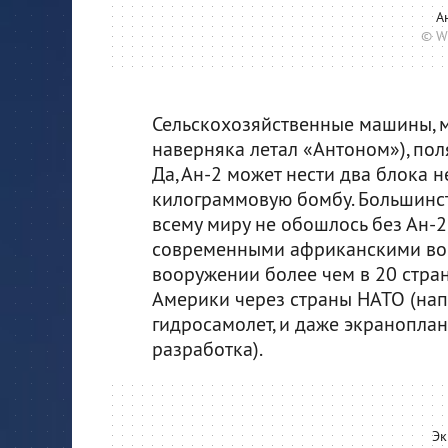
А
© W
Сельскохозяйственные машины, ме
наверняка летал «Антоном»), пол
Да, Ан-2 может нести два блока 
килограммовую бомбу. Большинст
всему миру не обошлось без Ан-2
современными африканскими войн
вооружении более чем в 20 стра
Америки через страны НАТО (напр
гидросамолет, и даже экраноплан
разработка).
Эк