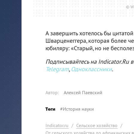
© W
А завершить хотелось бы цитато
Шварценеггера, которая более ч
юбиляру: «Старый, но не бесполе
Подписывайтесь на Indicator.Ru в
Telegram
,
Одноклассники
.
Автор
:
Алексей Паевский
#
История науки
Теги
Indicator.ru
/
Сельское хозяйство
/
От сельского хозяйства до африканских в