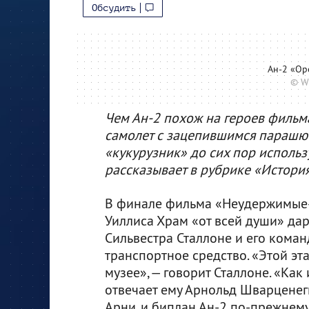
Обсудить
Ан-2 «Ор
© W
Чем Ан-2 похож на героев фильм
самолет с зацепившимся парашю
«кукурузник» до сих пор использу
рассказывает в рубрике «История
В финале фильма «Неудержимые-
Уиллиса Храм «от всей души» да
Сильвестра Сталлоне и его коман
транспортное средство. «Этой эт
музее», — говорит Сталлоне. «Как 
отвечает ему Арнольд Шварценегг
Арни, и биплан Ан-2 по-прежнему