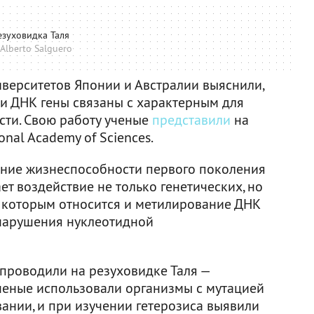
езуховидка Таля
Alberto Salguero
иверситетов Японии и Австралии выяснили,
и ДНК гены связаны с характерным для
ти. Свою работу ученые
представили
на
onal Academy of Sciences.
ение жизнеспособности первого поколения
ет воздействие не только генетических, но
к которым относится и метилирование ДНК
нарушения нуклеотидной
проводили на резуховидке Таля —
Ученые использовали организмы с мутацией
вании, и при изучении гетерозиса выявили