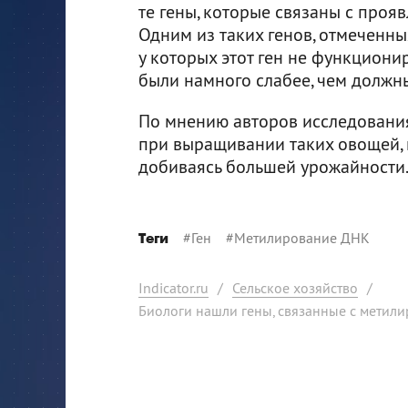
те гены, которые связаны с проя
Одним из таких генов, отмеченны
у которых этот ген не функцион
были намного слабее, чем должны
По мнению авторов исследования
при выращивании таких овощей, к
добиваясь большей урожайности
#
Ген
#
Метилирование ДНК
Теги
Indicator.ru
/
Сельское хозяйство
/
Биологи нашли гены, связанные с метил