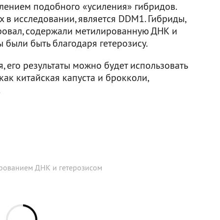
влением подобного «усиления» гибридов.
х в исследовании, является DDM1. Гибриды,
ировал, содержали метилированную ДНК и
 были быть благодаря гетерозису.
, его результаты можно будет использовать
ак китайская капуста и брокколи,
.
ированием ДНК и гетерозисом