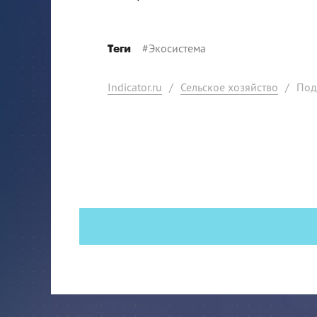
#
Экосистема
Теги
Indicator.ru
/
Сельское хозяйство
/
Под