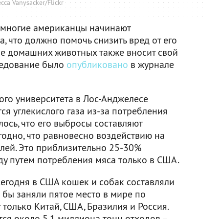
cca Vanysacker/Flickr
 многие американцы начинают
а, что должно помочь снизить вред от его
е домашних животных также вносит свой
ледование было
опубликовано
в журнале
го университета в Лос-Анджелесе
ся углекислого газа из-за потребления
ось, что его выбросы составляют
одно, что равновесно воздействию на
лей. Это приблизительно 25-30%
у путем потребления мяса только в США.
егодня в США кошек и собак составляли
 бы заняли пятое место в мире по
только Китай, США, Бразилия и Россия.
ся около 5,1 миллиона тонн отходов –