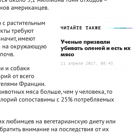
онов американцев.
ю с растительным
ЧИТАЙТЕ ТАКЖЕ
кты требуют
значит, имеют
Ученые призвали
я на окружающую
убивать оленей и есть их
почв.
мясо
11 апреля 2017, 08:45
и и собаки
рий от всего
телями Франции.
вотных мяса больше, чем у человека, то
алорий сопоставимы с 25% потребляемых
их любимцев на вегетарианскую диету или
обратить внимание на последствия от их