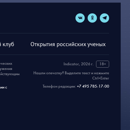
 клуб
Открытия российских ученых
рческих
Indicator, 2026 г.
18+
ружения
Нашли опечатку? Выделите текст и нажмите
действующим
Ctrl+Enter
Телефон редакции:
+7 495 785-17-00
ии с