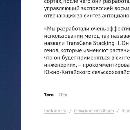
сортах, после чего они разработ
управляющий экспрессией восьми
отвечающих за синтез антоциано
«Мы разработали очень эффекти
использовании метод так называ
назвали TransGene Stacking II. 
генов, которые изменяют растен
что он будет применяться в синт
инженерии», — прокомментировал 
Южно-Китайского сельскохозяйст
#
Ген
Теги
Indicator.ru
/
Сельское хозяйство
/
Ген