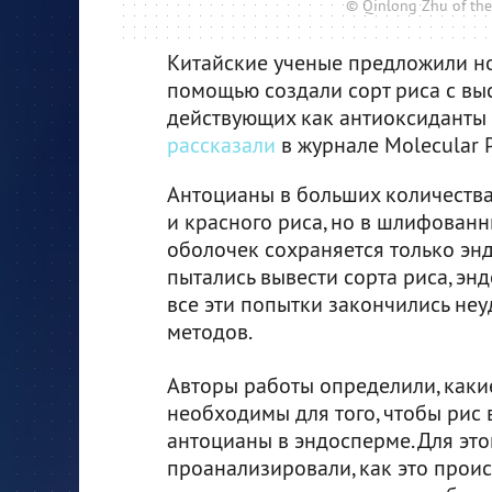
© Qinlong Zhu of the 
Китайские ученые предложили но
помощью создали сорт риса с в
действующих как антиоксиданты 
рассказали
в журнале Molecular P
Антоцианы в больших количества
и красного риса, но в шлифованн
оболочек сохраняется только энд
пытались вывести сорта риса, эн
все эти попытки закончились не
методов.
Авторы работы определили, каки
необходимы для того, чтобы рис
антоцианы в эндосперме. Для это
проанализировали, как это прои