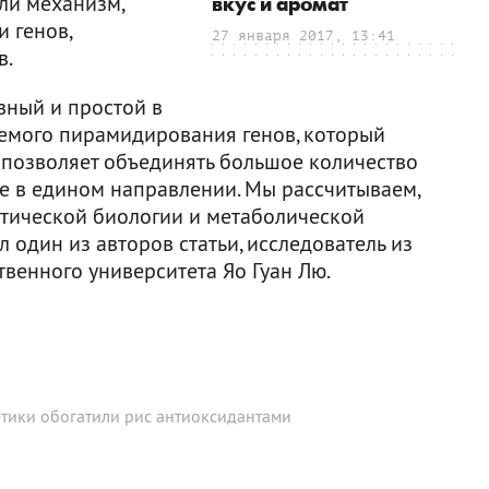
али механизм,
вкус и аромат
 генов,
27 января 2017, 13:41
в.
вный и простой в
емого пирамидирования генов, который
Он позволяет объединять большое количество
ие в едином направлении. Мы рассчитываем,
етической биологии и метаболической
один из авторов статьи, исследователь из
венного университета Яо Гуан Лю.
етики обогатили рис антиоксидантами