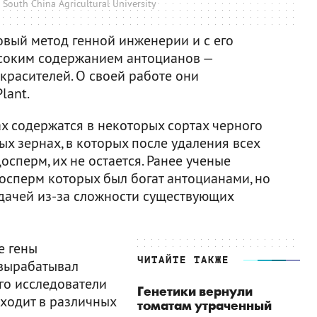
South China Agricultural University
вый метод генной инженерии и с его
ысоким содержанием антоцианов —
красителей. О своей работе они
lant.
х содержатся в некоторых сортах черного
ых зернах, в которых после удаления всех
осперм, их не остается. Ранее ученые
досперм которых был богат антоцианами, но
удачей из-за сложности существующих
е гены
ЧИТАЙТЕ ТАКЖЕ
 вырабатывал
го исследователи
Генетики вернули
сходит в различных
томатам утраченный