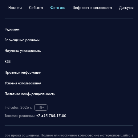
Новости
События
Фото дня
Цифровая энциклопедия
Дискуссион
Редакция
Размещение рекламы
Научным учреждениям
RSS
Правовая информация
Условия использования
Политика конфиденциальности
Indicator, 2026 г.
18+
Телефон редакции:
+7 495 785-17-00
Все права защищены. Полное или частичное копирование материалов Сайта в