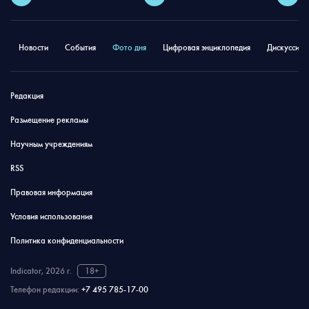
Новости
События
Фото дня
Цифровая энциклопедия
Дискуссион
Редакция
Размещение рекламы
Научным учреждениям
RSS
Правовая информация
Условия использования
Политика конфиденциальности
Indicator, 2026 г.
18+
Телефон редакции:
+7 495 785-17-00