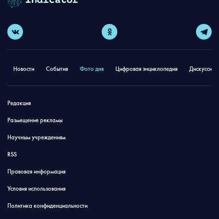
Новости
События
Фото дня
Цифровая энциклопедия
Дискуссион
Редакция
Размещение рекламы
Научным учреждениям
RSS
Правовая информация
Условия использования
Политика конфиденциальности