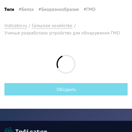
#
Белок
#
Биоразнообразие
#
ГМО
Теги
Indicator.ru
/
Сельское хозяйство
/
Ученые разработали устройство для обнаружения ГМО
Обсудить