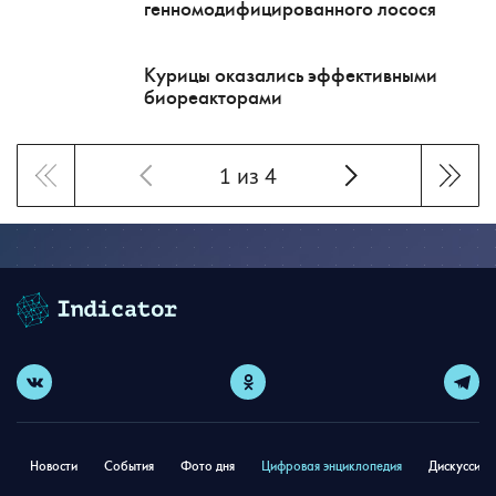
генномодифицированного лосося
Курицы оказались эффективными
биореакторами
1 из 4
Новости
События
Фото дня
Цифровая энциклопедия
Дискуссион