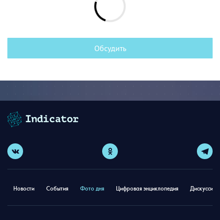
Обсудить
Новости
События
Фото дня
Цифровая энциклопедия
Дискуссион