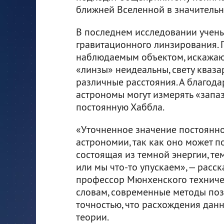
ближней Вселенной в значительн
В последнем исследовании учен
гравитационного линзирования. 
наблюдаемым объектом, искажают
«линзы» неидеальны, свету кваз
различные расстояния. А благод
астрономы могут измерять «запа
постоянную Хаббла.
«Уточненное значение постоянн
астрономии, так как оно может п
состоящая из темной энергии, те
или мы что-то упускаем», — расс
профессор Мюнхенского техничес
словам, современные методы поз
точностью, что расхождения данн
теории.