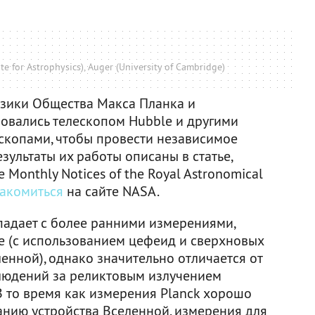
te for Astrophysics), Auger (University of Cambridge)
изики Общества Макса Планка и
овались телескопом Hubble и другими
скопами, чтобы провести независимое
зультаты их работы описаны в статье,
Monthly Notices of the Royal Astronomical
акомиться
на сайте NASA.
падает с более ранними измерениями,
 (с использованием цефеид и сверхновых
ленной), однако значительно отличается от
людений за реликтовым излучением
В то время как измерения Planck хорошо
нию устройства Вселенной, измерения для