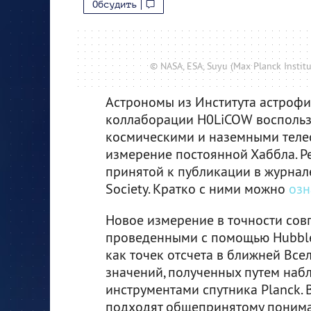
Обсудить
© NASA, ESA, Suyu (Max Planck Institu
Астрономы из Института астроф
коллаборации H0LiCOW воспольз
космическими и наземными теле
измерение постоянной Хаббла. Ре
принятой к публикации в журнале 
Society. Кратко с ними можно
озн
Новое измерение в точности сов
проведенными с помощью Hubble
как точек отсчета в ближней Все
значений, полученных путем наб
инструментами спутника Planck. 
подходят общепринятому понима