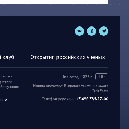
 клуб
Открытия российских ученых
рческих
Indicator, 2026 г.
18+
ружения
Нашли опечатку? Выделите текст и нажмите
действующим
Ctrl+Enter
Телефон редакции:
+7 495 785-17-00
ии с