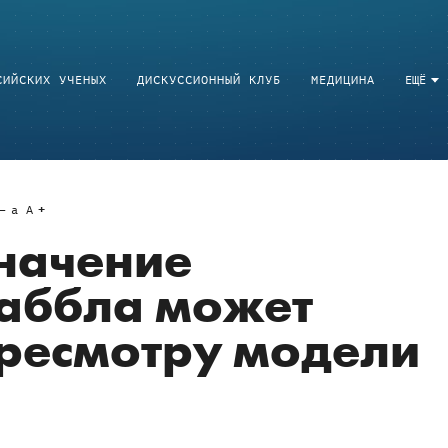
СИЙСКИХ УЧЕНЫХ
ДИСКУССИОННЫЙ КЛУБ
МЕДИЦИНА
ЕЩЁ
a
A
начение
Хаббла может
ересмотру модели