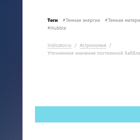
#
Темная энергия
#
Темная матер
Теги
#
Hubble
Indicator.ru
/
Астрономия
/
Уточненное значение постоянной Хаббла