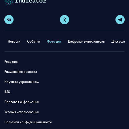
Новости
События
Фото дня
Цифровая энциклопедия
Дискуссион
Редакция
Размещение рекламы
Научным учреждениям
RSS
Правовая информация
Условия использования
Политика конфиденциальности