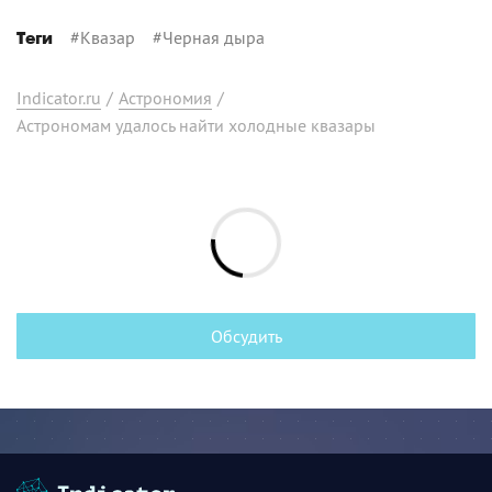
#
Квазар
#
Черная дыра
Теги
Indicator.ru
/
Астрономия
/
Астрономам удалось найти холодные квазары
Обсудить