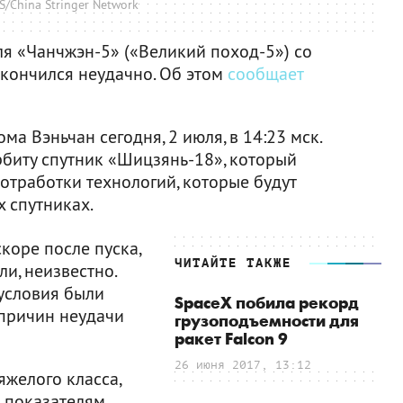
/China Stringer Network
ля «Чанчжэн-5» («Великий поход-5») со
кончился неудачно. Об этом
сообщает
а Вэньчан сегодня, 2 июля, в 14:23 мск.
рбиту спутник «Шицзянь-18», который
отработки технологий, которые будут
 спутниках.
коре после пуска,
ЧИТАЙТЕ ТАКЖЕ
и, неизвестно.
 условия были
SpaceX побила рекорд
причин неудачи
грузоподъемности для
ракет Falcon 9
26 июня 2017, 13:12
яжелого класса,
 показателям