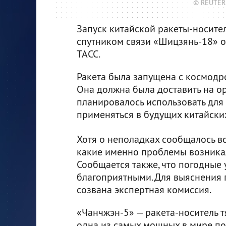
© REUTERS
Запуск китайской ракеты-носите
спутником связи «Шицзянь-18» о
ТАСС.
Ракета была запущена с космодром
Она должна была доставить на о
планировалось использовать для 
применяться в будущих китайских
Хотя о неполадках сообщалось вс
какие именно проблемы возникал
Сообщается также, что погодные
благоприятными. Для выяснения 
созвана экспертная комиссия.
«Чанчжэн-5» — ракета-носитель т
одна из самых мощных в мире по