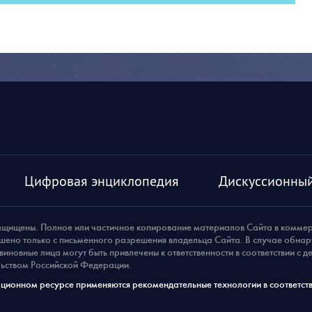
Цифровая энциклопедия
Дискуссионный
ащищены. Полное или частичное копирование материалов Сайта в комме
шено только с письменного разрешения владельца Сайта. В случае обна
виновные лица могут быть привлечены к ответственности в соответствии с 
ьством Российской Федерации.
ионном ресурсе применяются рекомендательные технологии в соответств