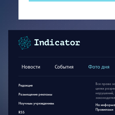
Новости
События
Фото дня
Все права з
Редакция
целях разре
нарушений, 
Размещение рекламы
законодател
Научным учреждениям
На информац
Правилами
RSS