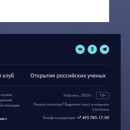
 клуб
Открытия российских ученых
рческих
Indicator, 2026 г.
18+
ружения
Нашли опечатку? Выделите текст и нажмите
действующим
Ctrl+Enter
Телефон редакции:
+7 495 785-17-00
ии с