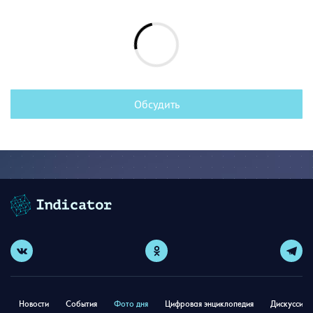
Обсудить
Новости
События
Фото дня
Цифровая энциклопедия
Дискуссион