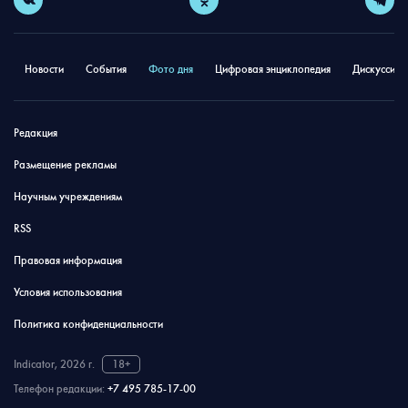
Новости
События
Фото дня
Цифровая энциклопедия
Дискуссион
Редакция
Размещение рекламы
Научным учреждениям
RSS
Правовая информация
Условия использования
Политика конфиденциальности
Indicator, 2026 г.
18+
Телефон редакции:
+7 495 785-17-00