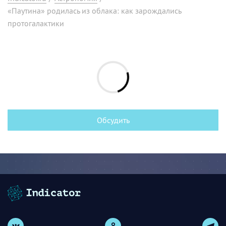
«Паутина» родилась из облака: как зарождались
протогалактики
Обсудить