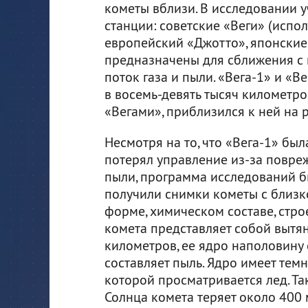
кометы вблизи. В исследовании 
станции: советские «Веги» (испо
европейский «Джотто», японские 
предназначены для сближения с 
поток газа и пыли. «Вега-1» и «В
в восемь-девять тысяч километро
«Вегами», приблизился к ней на 
Несмотря на то, что «Вега-1» бы
потерял управление из-за повре
пыли, программа исследований б
получили снимки кометы с близко
форме, химическом составе, стро
комета представляет собой вытя
километров, ее ядро наполовину с
составляет пыль. Ядро имеет тем
которой просматривается лед. Та
Солнца комета теряет около 400