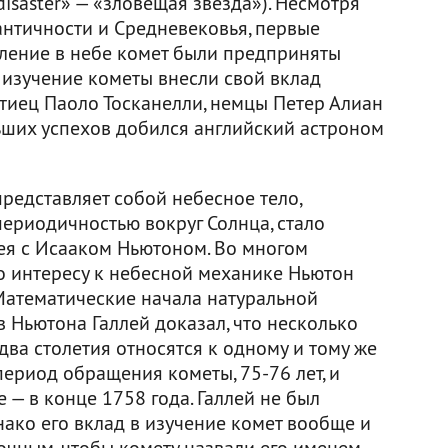
isaster» — «зловещая звезда»). Несмотря
античности и Средневековья, первые
ление в небе комет были предприняты
 изучение кометы внесли свой вклад
тиец Паоло Тосканелли, немцы Петер Алиан
ьших успехов добился английский астроном
представляет собой небесное тело,
риодичностью вокруг Солнца, стало
лея с Исааком Ньютоном. Во многом
го интересу к небесной механике Ньютон
Математические начала натуральной
 Ньютона Галлей доказал, что несколько
ва столетия относятся к одному и тому же
период обращения кометы, 75-76 лет, и
— в конце 1758 года. Галлей не был
нако его вклад в изучение комет вообще и
точным, чтобы комету назвали его именем.