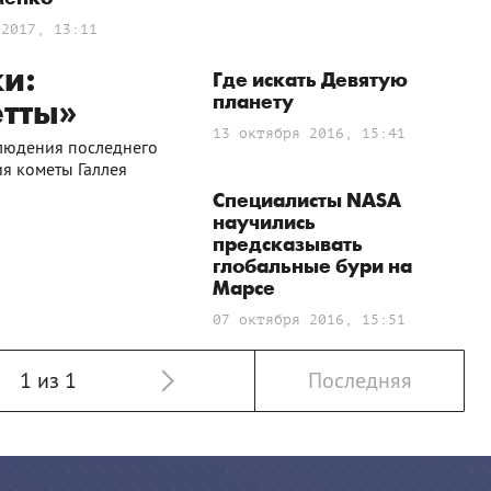
 2017, 13:11
и:
Где искать Девятую
планету
етты»
13 октября 2016, 15:41
блюдения последнего
я кометы Галлея
Специалисты NASA
научились
предсказывать
глобальные бури на
Марсе
07 октября 2016, 15:51
1 из 1
Последняя