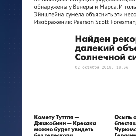
обнаружены у Венеры и Марса. И толь
Эйнштейна сумела объяснить эти нес
Изображение: Pearson Scott Foresma
Найден реко
далекий объ
Солнечной с
02 октября 2018, 18:36
Комету Туттля —
Осыпь 
Джакобини — Кресака
блестя
можно будет увидеть
Чурюмо
без телескопа
Гераси