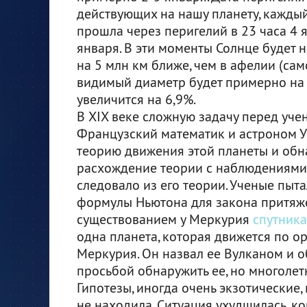
действующих на нашу планету, каждый 
прошла через перигелий в 23 часа 4 я
января. В эти моменты Солнце будет н
на 5 млн км ближе, чем в афелии (сам
видимый диаметр будет примерно на 
увеличится на 6,9%.
В XIX веке сложную задачу перед уч
Французский математик и астроном У
теорию движения этой планеты и обн
расхождение теории с наблюдениями:
следовало из его теории. Ученые пыт
формулы Ньютона для закона притяже
существованием у Меркурия
спутника
одна планета, которая движется по ор
Меркурия. Он назвал ее Вулканом и о
просьбой обнаружить ее, но многолетн
Гипотезы, иногда очень экзотические
не находила. Ситуация ухудшилась, к