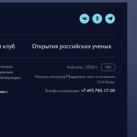
 клуб
Открытия российских ученых
рческих
Indicator, 2026 г.
18+
ружения
Нашли опечатку? Выделите текст и нажмите
действующим
Ctrl+Enter
Телефон редакции:
+7 495 785-17-00
ии с