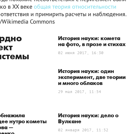
ко в XX веке
общая теория относительности
оответствия и примирить расчеты и наблюдения.
n/Wikimedia Commons
рдно
История науки: комета
на фото, в прозе и стихах
ект
02 июня 2017, 16:30
истемы
История науки: один
эксперимент, две теории
и много облаков
29 мая 2017, 11:54
обнажила
История науки: дело о
щее нутро кометы
Вулкане
ва —
02 января 2017, 11:52
менко