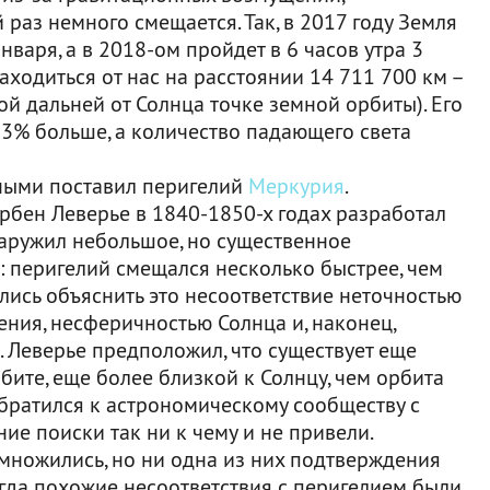
раз немного смещается. Так, в 2017 году Земля
нваря, а в 2018-ом пройдет в 6 часов утра 3
аходиться от нас на расстоянии 14 711 700 км –
ой дальней от Солнца точке земной орбиты). Его
3% больше, а количество падающего света
еными поставил перигелий
Меркурия
.
рбен Леверье в 1840-1850-х годах разработал
аружил небольшое, но существенное
 перигелий смещался несколько быстрее, чем
ались объяснить это несоответствие неточностью
ния, несферичностью Солнца и, наконец,
. Леверье предположил, что существует еще
бите, еще более близкой к Солнцу, чем орбита
братился к астрономическому сообществу с
ие поиски так ни к чему и не привели.
, множились, но ни одна из них подтверждения
огда похожие несоответствия с перигелием были