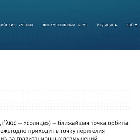
СИЙСКИХ УЧЕНЫХ
ДИСКУССИОННЫЙ КЛУБ
МЕДИЦИНА
ЕЩЁ
о», ήλιος — «солнце») — ближайшая точка орбиты
ежегодно приходит в точку перигелия
 из-за гравитационных возмущений,