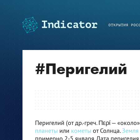
ОТКРЫТИЯ РОС
#
Перигелий
Перигелий (от др.-греч. Περί — «окол
планеты
или
кометы
от Солнца.
Земля
примерно 2-5 января. Дата перигелия