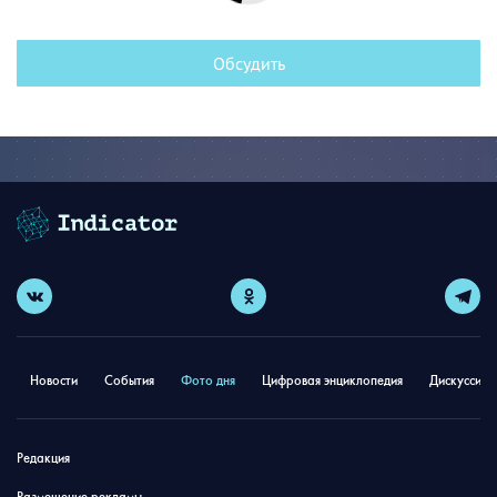
Обсудить
Новости
События
Фото дня
Цифровая энциклопедия
Дискуссион
Редакция