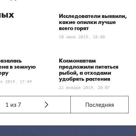
ных
Исследователи выявили,
какие опилки лучше
всего горят
10 июня 2019, 18:08
казалась
Космонавтам
ена в земную
предложили питаться
еру
рыбой, а отходами
удобрять растения
ля 2019, 17:49
22 января 2019, 20:07
1 из 7
Последняя