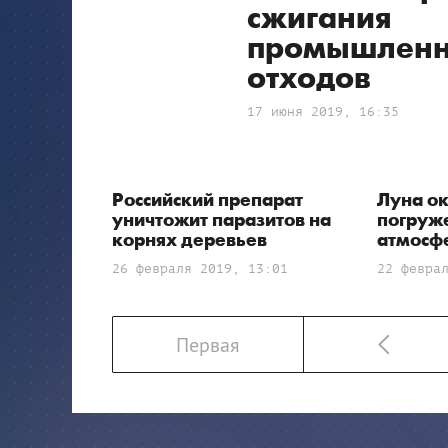
сжигания
промышлен
отходов
17 июня 2019, 16:35
Российский препарат
Луна о
уничтожит паразитов на
погруж
корнях деревьев
атмосф
26 февраля 2019, 13:01
22 февра
Первая