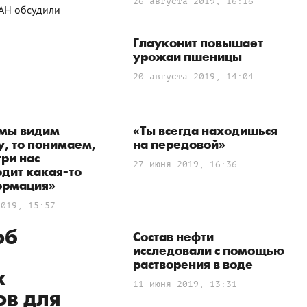
26 августа 2019, 16:16
АН обсудили
Глауконит повышает
урожаи пшеницы
20 августа 2019, 14:04
 мы видим
«Ты всегда находишься
, то понимаем,
на передовой»
три нас
27 июня 2019, 16:36
дит какая-то
ормация»
2019, 15:57
об
Состав нефти
исследовали с помощью
растворения в воде
х
11 июня 2019, 13:31
ов для