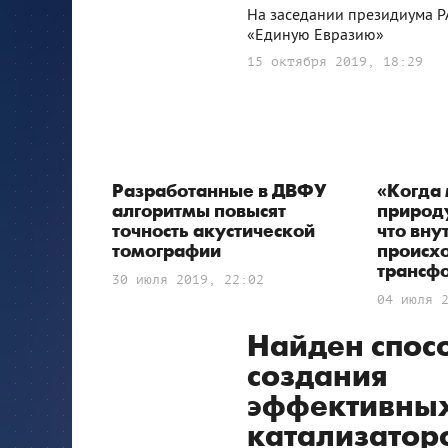
На заседании президиума Р
«Единую Евразию»
15 октября 2019, 18:29
Разработанные в ДВФУ
«Когда
алгоритмы повысят
природу
точность акустической
что вну
томографии
происхо
трансф
30 июля 2019, 22:02
04 июля 
Найден спос
создания
эффективны
катализатор