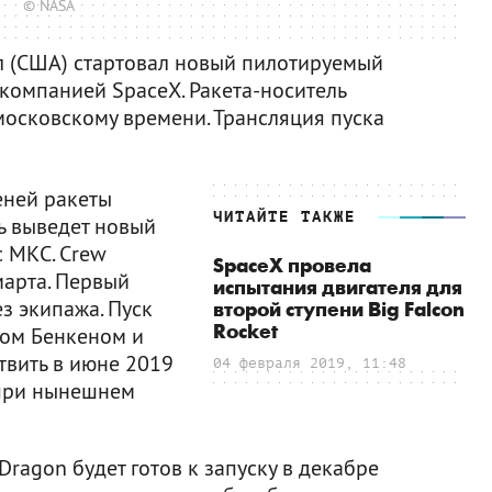
© NASA
л (США) стартовал новый пилотируемый
компанией SpaceX. Ракета-носитель
 московскому времени. Трансляция пуска
еней ракеты
ЧИТАЙТЕ ТАКЖЕ
ь выведет новый
с МКС. Crew
SpaceX провела
марта. Первый
испытания двигателя для
з экипажа. Пуск
второй ступени Big Falcon
Rocket
бом Бенкеном и
твить в июне 2019
04 февраля 2019, 11:48
 при нынешнем
Dragon будет готов к запуску в декабре