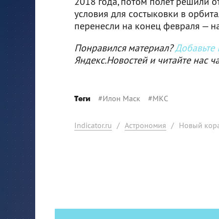
2018 года, потом полет решили о
условия для состыковки в орбита
перенесли на конец февраля — н
Понравился материал?
Добавьте I
Яндекс.Новостей и читайте нас ч
#
Илон Маск
#
МКС
Теги
Indicator.ru
/
Астрономия
/
Новый кора