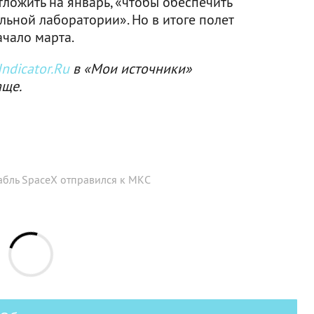
тложить на январь, «чтобы обеспечить
льной лаборатории». Но в итоге полет
ачало марта.
ndicator.Ru
в «Мои источники»
аще.
бль SpaceX отправился к МКС