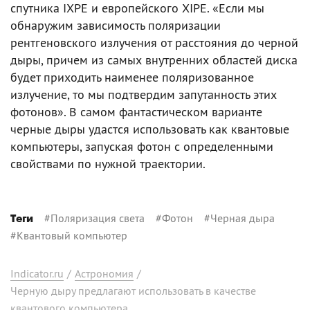
спутника IXPE и европейского XIPE. «Если мы
обнаружим зависимость поляризации
рентгеновского излучения от расстояния до черной
дыры, причем из самых внутренних областей диска
будет приходить наименее поляризованное
излучение, то мы подтвердим запутанность этих
фотонов». В самом фантастическом варианте
черные дыры удастся использовать как квантовые
компьютеры, запуская фотон с определенными
свойствами по нужной траектории.
#
Поляризация света
#
Фотон
#
Черная дыра
Теги
#
Квантовый компьютер
Indicator.ru
/
Астрономия
/
Черную дыру предлагают использовать в качестве
квантового компьютера