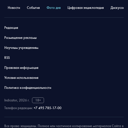
Новости
События
Фото дня
Цифровая энциклопедия
Дискуссион
Редакция
Размещение рекламы
Научным учреждениям
RSS
Правовая информация
Условия использования
Политика конфиденциальности
Indicator, 2026 г.
18+
Телефон редакции:
+7 495 785-17-00
Все права защищены. Полное или частичное копирование материалов Сайта в