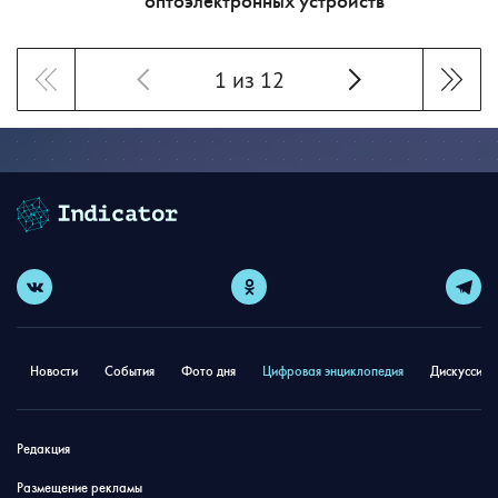
оптоэлектронных устройств
1 из 12
Новости
События
Фото дня
Цифровая энциклопедия
Дискуссион
Редакция
Размещение рекламы