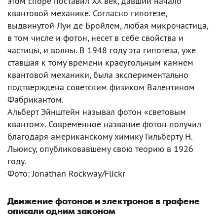
этом споре поставил XX век, давший начало
квантовой механике. Согласно гипотезе,
выдвинутой Луи де Бройлем, любая микрочастица,
в том числе и фотон, несет в себе свойства и
частицы, и волны. В 1948 году эта гипотеза, уже
ставшая к тому времени краеугольным камнем
квантовой механики, была экспериментально
подтверждена советским физиком Валентином
Фабрикантом.
Альберт Эйнштейн называл фотон «световым
квантом». Современное название фотон получил
благодаря американскому химику Гильберту Н.
Льюису, опубликовавшему свою теорию в 1926
году.
Фото: Jonathan Rockway/Flickr
Движение фотонов и электронов в графене
описали одним законом