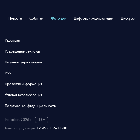
Новости
События
Фото дня
Цифровая энциклопедия
Дискуссион
Редакция
Размещение рекламы
Научным учреждениям
RSS
Правовая информация
Условия использования
Политика конфиденциальности
Indicator, 2026 г.
18+
Телефон редакции:
+7 495 785-17-00