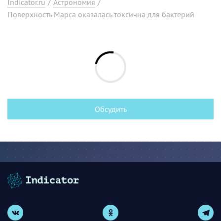
Indicator.ru
/
Астрономия
/
Поверхность Марса оказалась токсична для бактерий
Обсудить