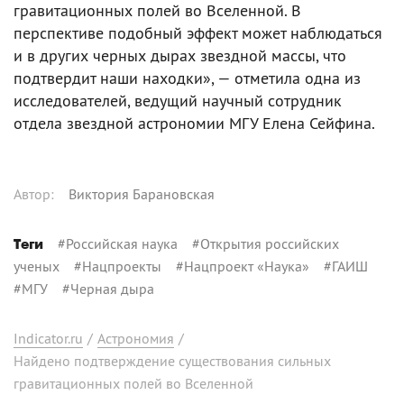
гравитационных полей во Вселенной. В
перспективе подобный эффект может наблюдаться
и в других черных дырах звездной массы, что
подтвердит наши находки», — отметила одна из
исследователей, ведущий научный сотрудник
отдела звездной астрономии МГУ Елена Сейфина.
Автор
:
Виктория Барановская
#
Российская наука
#
Открытия российских
Теги
ученых
#
Нацпроекты
#
Нацпроект «Наука»
#
ГАИШ
#
МГУ
#
Черная дыра
Indicator.ru
/
Астрономия
/
Найдено подтверждение существования сильных
гравитационных полей во Вселенной