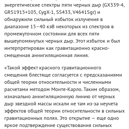
энергетические спектры пяти черных дыр (GХ339-4,
GRS1915+105, CygX-1, SS433, V4641Sgr) и
обнаружили сильный избыток излучения в
диапазоне 15–40 кэВ некоторых из спектров в
промежуточном состоянии для всех пяти
вышеупомянутых черных дыр. Этот избыток и был
интерпретирован как гравитационно красно-
смещенная аннигиляционная линия.
«Такой эффект красного гравитационного
смещения блестяще согласуется с предсказаниями
общей теории относительности и численными
расчетами методом Монте-Карло. Таким образом,
изначально аннигиляционную линию от черных
дыр звездной массы искали не там из-за неучета
эффектов общей теории относительности в сильных
гравитационных полях. Это открытие — еще одно
яркое подтверждение существования сильных