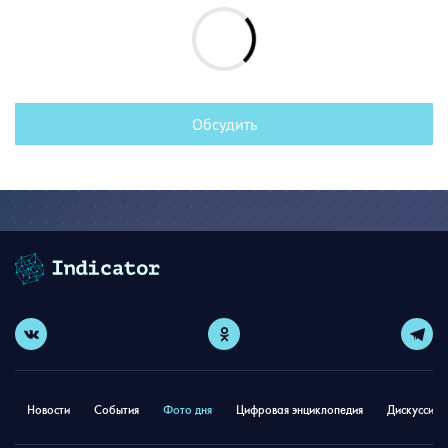
Обсудить
Новости
События
Фото дня
Цифровая энциклопедия
Дискуссион