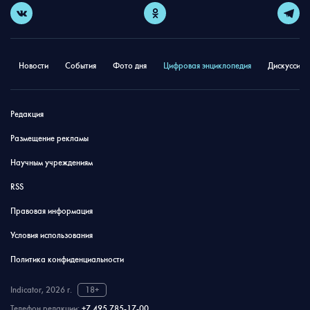
Новости
События
Фото дня
Цифровая энциклопедия
Дискуссион
Редакция
Размещение рекламы
Научным учреждениям
RSS
Правовая информация
Условия использования
Политика конфиденциальности
Indicator, 2026 г.
18+
Телефон редакции:
+7 495 785-17-00