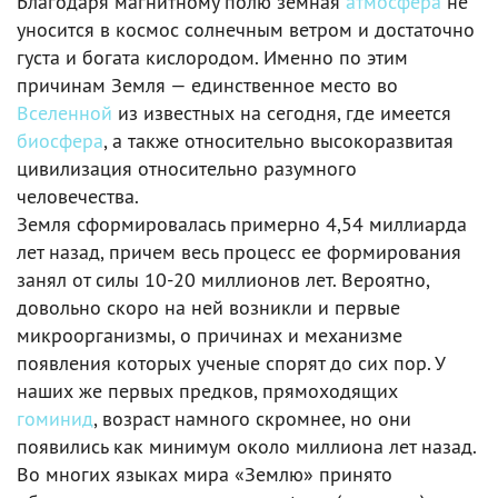
Благодаря магнитному полю земная
атмосфера
не
уносится в космос солнечным ветром и достаточно
густа и богата кислородом. Именно по этим
причинам Земля — единственное место во
Вселенной
из известных на сегодня, где имеется
биосфера
, а также относительно высокоразвитая
цивилизация относительно разумного
человечества.
Земля сформировалась примерно 4,54 миллиарда
лет назад, причем весь процесс ее формирования
занял от силы 10-20 миллионов лет. Вероятно,
довольно скоро на ней возникли и первые
микроорганизмы, о причинах и механизме
появления которых ученые спорят до сих пор. У
наших же первых предков, прямоходящих
гоминид
, возраст намного скромнее, но они
появились как минимум около миллиона лет назад.
Во многих языках мира «Землю» принято