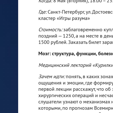
Когда:
8 мая (вторник), 18:00 – 23
Где:
Санкт-Петербург, ул. Достоевск
кластер «Игры разума»
Стоимость:
заблаговременно купле
поздний — 1250, а на месте в ден
1500 рублей. Заказать билет за
Мозг: структура, функции, болез
Медицинский лекторий «Курилки
Зачем идти:
понять, в каких зон
ощущения и эмоции, где формируе
первой лекции расскажут, что об 
хирургических операций и несчас
слушатели узнают о механизмах 
которыми, по прогнозам Всемирн