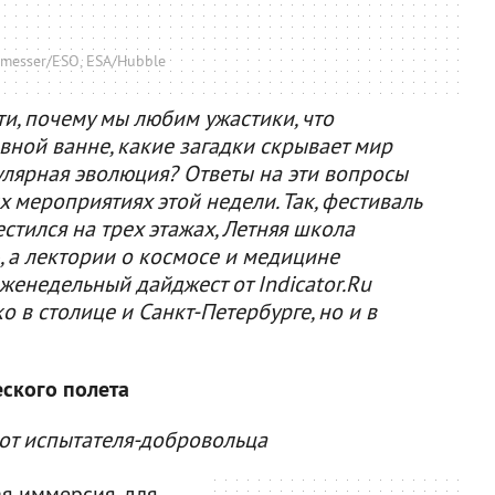
messer/ESO, ESA/Hubble
ти, почему мы любим ужастики, что
вной ванне, какие загадки скрывает мир
улярная эволюция? Ответы на эти вопросы
 мероприятиях этой недели. Так, фестиваль
тился на трех этажах, Летняя школа
, а лектории о космосе и медицине
женедельный дайджест от Indicator.Ru
о в столице и Санкт-Петербурге, но и в
ского полета
 от испытателя-добровольца
ая иммерсия, для