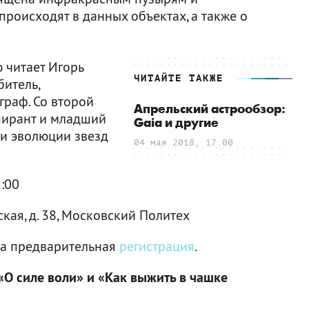
роисходят в данных объектах, а также о
 читает Игорь
ЧИТАЙТЕ ТАКЖЕ
итель,
граф. Со второй
Апрельский астрообзор:
спирант и младший
Gaia и другие
и эволюции звезд
04 мая 2018, 17:00
1:00
кая, д. 38, Московский Политех
ма предварительная
регистрация
.
О силе воли» и «Как выжить в чашке