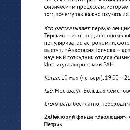
физическим процессам, которые п
том, почему так важно изучать их.
Кто рассказывает:
первую лекцию
Тирский — инженер, астроном-люб
популяризатор астрономии, фото
выступит Анастасия Топчева — а
научный сотрудник отдела физик
Института астрономии РАН.
Когда:
10 мая (четверг), 19:00 – 2
Где:
Москва, ул. Большая Семеновс
Стоимость:
бесплатно, необходи
2xЛекторий фонда «Эволюция»: «
Петри»