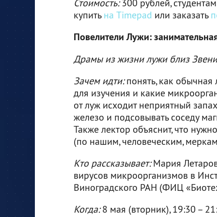
Стоимость:
300 рублей, студентам
купить
на Timepad
или заказать
п
Повелители Лужи: занимательна
Драмы из жизни лужи близ Звен
Зачем идти:
понять, как обычная
для изучения и какие микроорган
от луж исходит неприятный запах 
железо и подсовывать соседу маг
Также лектор объяснит, что нужн
(по нашим, человеческим, меркам
Кто рассказывает:
Мария Летаров
вирусов микроорганизмов в Инст
Виноградского РАН (ФИЦ «Биоте
Когда:
8 мая (вторник), 19:30 – 21