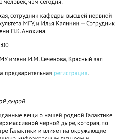
е человек, чем сегодня.
кая, сотрудник кафедры высшей нервной
ультета МГУ, и Илья Калинин — Сотрудник
ни П.К. Анохина.
2:00
МГМУ имени И.М. Сеченова, Красный зал
ма предварительная
регистрация
.
ной дырой
иданные вещи о нашей родной Галактике.
ерхмассивной черной дыре, которая, по
тре Галактики и влияет на окружающие
священа инфракрасным пузырям и