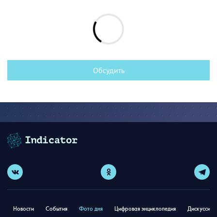
Обсудить
Новости
События
Фото дня
Цифровая энциклопедия
Дискуссион