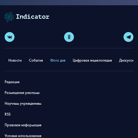
Новости
События
Фото дня
Цифровая энциклопедия
Дискуссион
Редакция
Размещение рекламы
Научным учреждениям
RSS
Правовая информация
Условия использования