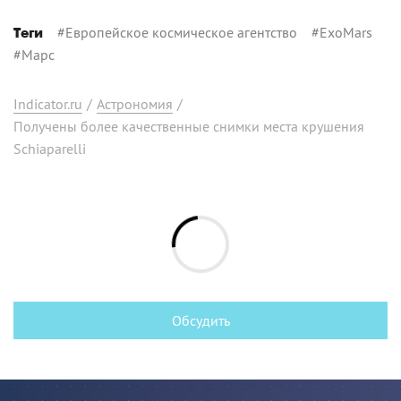
#
Европейское космическое агентство
#
ExoMars
Теги
#
Марс
Indicator.ru
/
Астрономия
/
Получены более качественные снимки места крушения
Schiaparelli
Обсудить