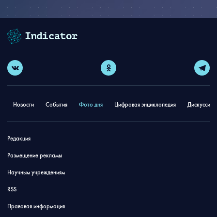
Новости
События
Фото дня
Цифровая энциклопедия
Дискуссион
Редакция
Размещение рекламы
Научным учреждениям
RSS
Правовая информация