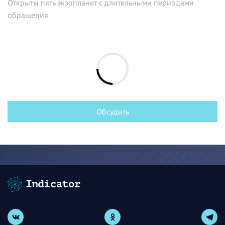
Открыты пять экзопланет с длительными периодами
обращения
Обсудить