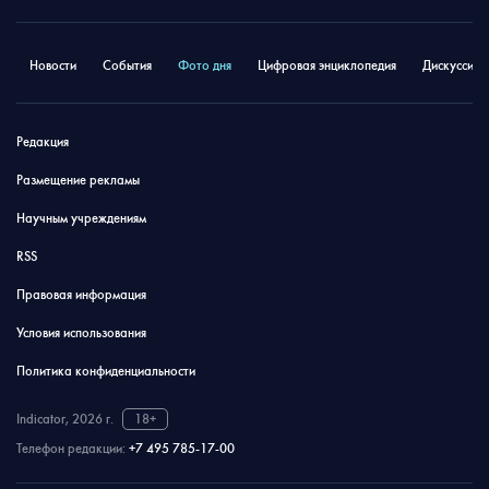
Новости
События
Фото дня
Цифровая энциклопедия
Дискуссион
Редакция
Размещение рекламы
Научным учреждениям
RSS
Правовая информация
Условия использования
Политика конфиденциальности
Indicator, 2026 г.
18+
Телефон редакции:
+7 495 785-17-00