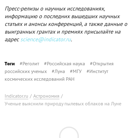
Пресс-релизы о научных исследованиях,
информацию о последних вышедших научных
статьях и анонсы конференций, а также данные о
выигранных грантах и премиях присылайте на
адрес
science@indicator.ru
.
#
Реголит
#
Российская наука
#
Открытия
Теги
российских ученых
#
Луна
#
МГУ
#
Институт
космических исследований РАН
Indicator.ru
/
Астрономия
/
Ученые выяснили природу пылевых облаков на Луне