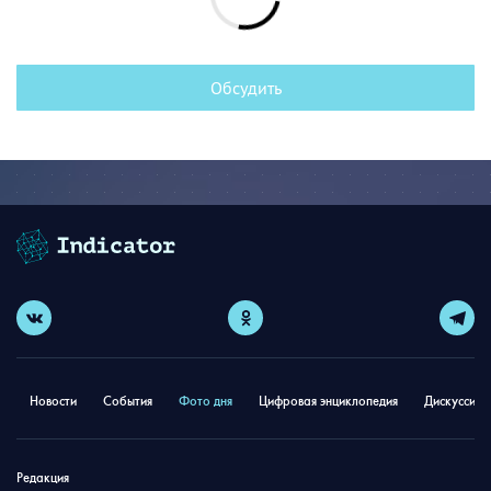
Обсудить
Новости
События
Фото дня
Цифровая энциклопедия
Дискуссион
Редакция