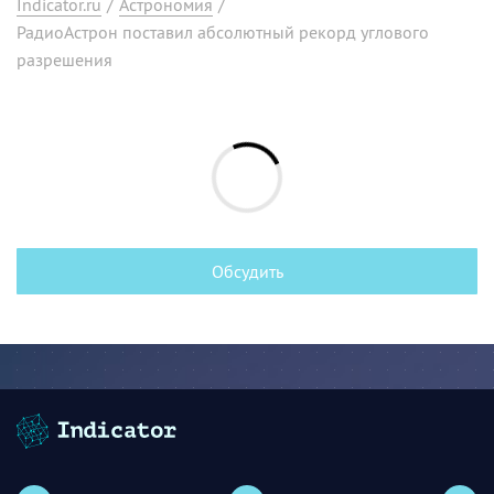
Indicator.ru
/
Астрономия
/
РадиоАстрон поставил абсолютный рекорд углового
разрешения
Обсудить