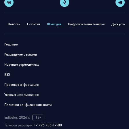
Новости
События
Фото дня
Цифровая энциклопедия
Дискуссион
Редакция
Размещение рекламы
Научным учреждениям
RSS
Правовая информация
Условия использования
Политика конфиденциальности
Indicator, 2026 г.
18+
Телефон редакции:
+7 495 785-17-00