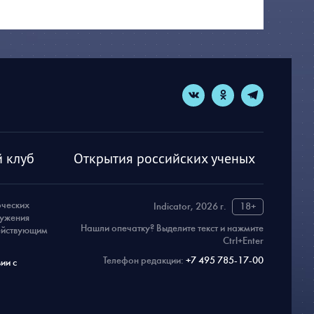
 клуб
Открытия российских ученых
рческих
Indicator, 2026 г.
18+
ружения
Нашли опечатку? Выделите текст и нажмите
действующим
Ctrl+Enter
Телефон редакции:
+7 495 785-17-00
ии с