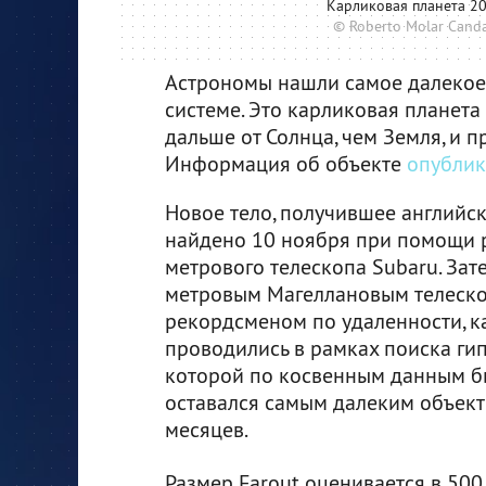
Карликовая планета 2
© Roberto Molar Candan
Астрономы нашли самое далекое
системе. Это карликовая планета
дальше от Солнца, чем Земля, и п
Информация об объекте
опублик
Новое тело, получившее английск
найдено 10 ноября при помощи р
метрового телескопа Subaru. Зат
метровым Магеллановым телескоп
рекордсменом по удаленности, к
проводились в рамках поиска ги
которой по косвенным данным бы
оставался самым далеким объект
месяцев.
Размер Farout оценивается в 500