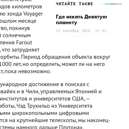
ЧИТАЙТЕ ТАКЖЕ
рдов километров
ию зонда Voyager
Где искать Девятую
прошлом месяце
планету
во, покинув
13 октября 2016, 15:41
й солнечным
аления Farout
 что затрудняет
орбиты. Период обращения объекта вокруг
1000 лет, но определить, может ли на него
т, пока невозможно.
ународное достижение в поисках с
вайях и в Чили, управляемых Японией и
институтов и университетов США, —
боты, Чэд Трухильо из Университета
новыми широкопольными цифровыми
тся на крупнейшие телескопы, мы наконец-
стемы намного дальше Плутона».