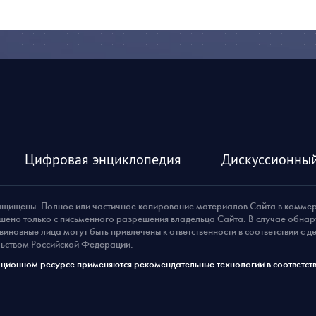
Цифровая энциклопедия
Дискуссионный
ащищены. Полное или частичное копирование материалов Сайта в комме
шено только с письменного разрешения владельца Сайта. В случае обна
виновные лица могут быть привлечены к ответственности в соответствии с 
ьством Российской Федерации.
ионном ресурсе применяются рекомендательные технологии в соответств