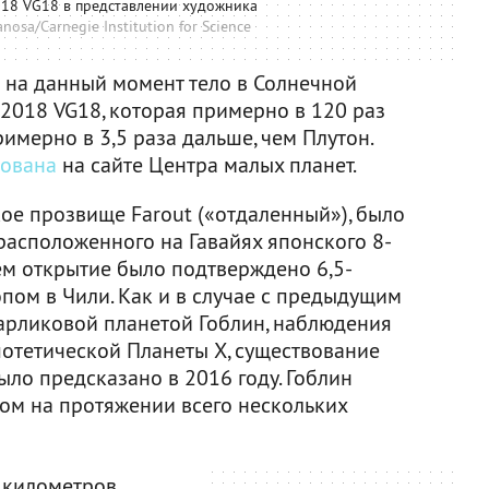
018 VG18 в представлении художника
osa/Carnegie Institution for Science
 на данный момент тело в Солнечной
 2018 VG18, которая примерно в 120 раз
римерно в 3,5 раза дальше, чем Плутон.
ована
на сайте Центра малых планет.
ое прозвище Farout («отдаленный»), было
асположенного на Гавайях японского 8-
ем открытие было подтверждено 6,5-
ом в Чили. Как и в случае с предыдущим
арликовой планетой Гоблин, наблюдения
потетической Планеты X, существование
ло предсказано в 2016 году. Гоблин
ом на протяжении всего нескольких
 километров.