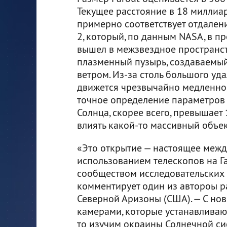
Текущее расстояние в 18 миллиа
примерно соответствует отдален
2, который, по данным NASA, в 
вышел в межзвездное пространст
плазменный пузырь, создаваемы
ветром. Из-за столь большого уд
движется чрезвычайно медленно,
точное определение параметров 
Солнца, скорее всего, превышает 
влиять какой-то массивный объек
«Это открытие — настоящее межд
использованием телескопов на Га
сообществом исследовательских 
комментирует один из автороы ра
Северной Аризоны (США). — С 
камерами, которые устанавливаю
то изучим окраины Солнечной си