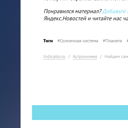
Понравился материал?
Добавьте I
Яндекс.Новостей и читайте нас ч
#
Солнечная система
#
Планета
Теги
Indicator.ru
/
Астрономия
/
Найден сам