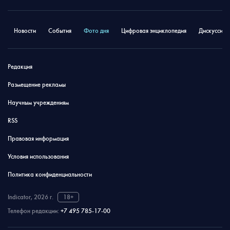
Новости
События
Фото дня
Цифровая энциклопедия
Дискуссион
Редакция
Размещение рекламы
Научным учреждениям
RSS
Правовая информация
Условия использования
Политика конфиденциальности
Indicator, 2026 г.
18+
Телефон редакции:
+7 495 785-17-00