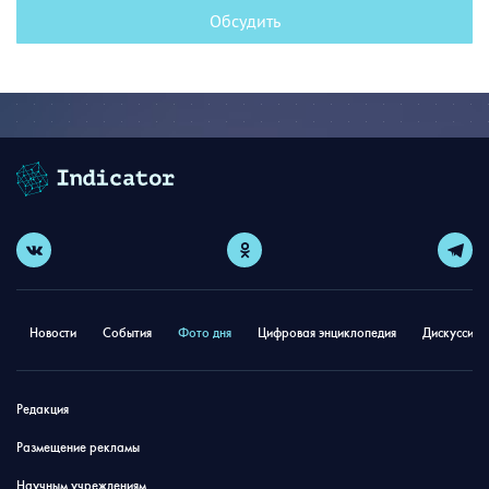
Обсудить
Новости
События
Фото дня
Цифровая энциклопедия
Дискуссион
Редакция
Размещение рекламы
Научным учреждениям