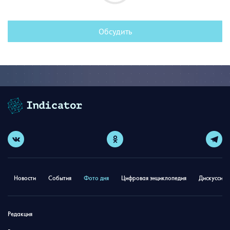
Обсудить
Новости
События
Фото дня
Цифровая энциклопедия
Дискуссион
Редакция