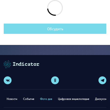
Обсудить
Новости
События
Фото дня
Цифровая энциклопедия
Дискуссион