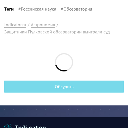
#
Российская наука
#
Обсерватория
Теги
Indicator.ru
/
Астрономия
/
Защитники Пулковской обсерватории выиграли суд
Обсудить