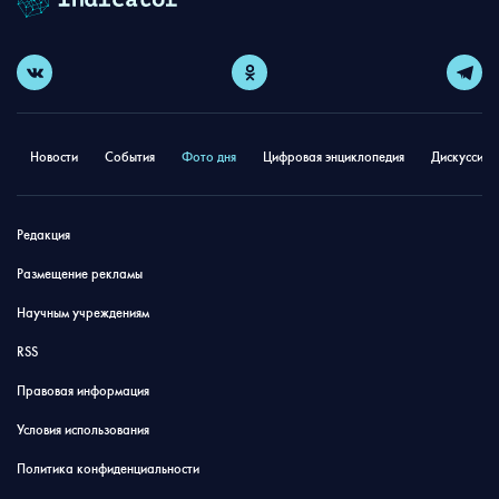
Новости
События
Фото дня
Цифровая энциклопедия
Дискуссион
Редакция
Размещение рекламы
Научным учреждениям
RSS
Правовая информация
Условия использования
Политика конфиденциальности