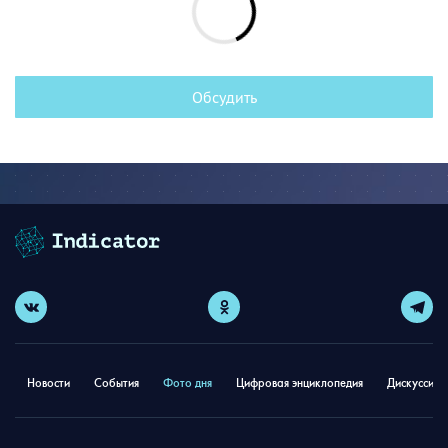
Обсудить
Новости
События
Фото дня
Цифровая энциклопедия
Дискуссион