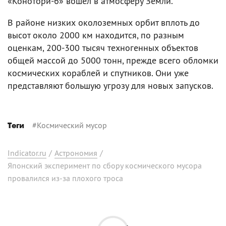
«Конотори-6» вошел в атмосферу Земли.
В районе низких околоземных орбит вплоть до
высот около 2000 км находится, по разным
оценкам, 200-300 тысяч техногенных объектов
общей массой до 5000 тонн, прежде всего обломки
космических кораблей и спутников. Они уже
представляют большую угрозу для новых запусков.
#
Космический мусор
Теги
Indicator.ru
/
Астрономия
/
Японский эксперимент по сбору космического мусора
провалился из-за плохого троса