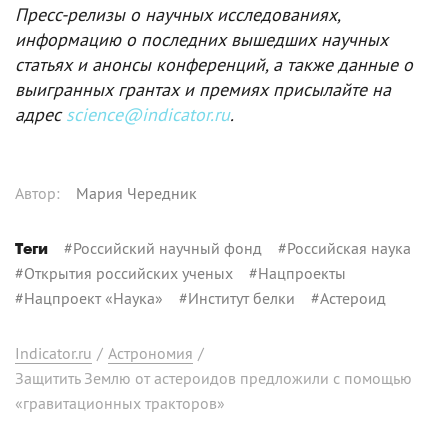
Пресс-релизы о научных исследованиях,
информацию о последних вышедших научных
статьях и анонсы конференций, а также данные о
выигранных грантах и премиях присылайте на
адрес
science@indicator.ru
.
Автор
:
Мария Чередник
#
Российский научный фонд
#
Российская наука
Теги
#
Открытия российских ученых
#
Нацпроекты
#
Нацпроект «Наука»
#
Институт белки
#
Астероид
Indicator.ru
/
Астрономия
/
Защитить Землю от астероидов предложили с помощью
«гравитационных тракторов»