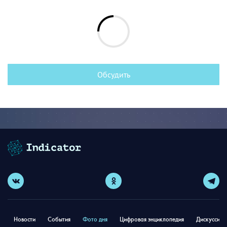
Обсудить
Новости
События
Фото дня
Цифровая энциклопедия
Дискуссион