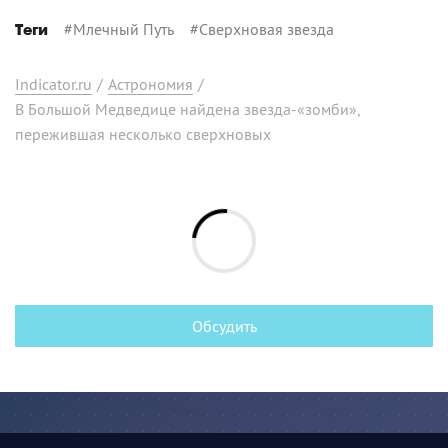
#
Млечный Путь
#
Сверхновая звезда
Теги
Indicator.ru
/
Астрономия
/
В Большой Медведице найдена звезда-«зомби»,
пережившая несколько сверхновых
Обсудить