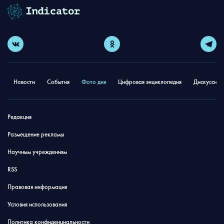
Новости
События
Фото дня
Цифровая энциклопедия
Дискуссион
Редакция
Размещение рекламы
Научным учреждениям
RSS
Правовая информация
Условия использования
Политика конфиденциальности