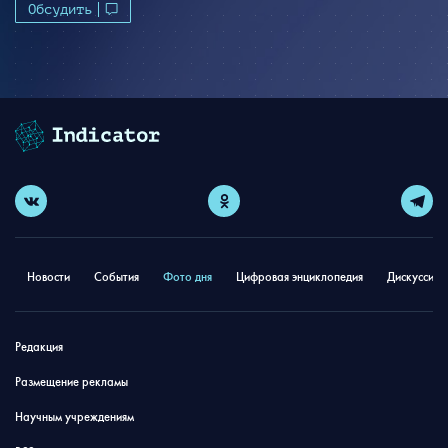
Обсудить
Новости
События
Фото дня
Цифровая энциклопедия
Дискуссион
Редакция
Размещение рекламы
Научным учреждениям