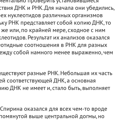
ментально проверить установившиеся
ствия ДНК и РНК. Для начала они убедились,
рех нуклеотидов различных организмов
ьку РНК представляет собой копию ДНК, то
же или, по крайней мере, сходное с ним
еотидов. Результат их анализов оказался
отидные соотношения в РНК для разных
ежду собой намного менее выраженно, чем
существуют разные РНК. Небольшая их часть
ей соответствующей ДНК, а основная
ю ДНК не имеет и, стало быть, выполняет
 Спирина оказался для всех чем-то вроде
упомянутой выше центральной догмы, но