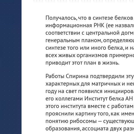
Получалось, что в синтезе белко
информационная РНК (ее назвали
соответствии с центральной догм
генеральным планом, определяю
синтезе того или иного белка, и
всех живых организмов примерно 
приводит этот план в жизнь.
Работы Спирина подтвердили эту
характерных для матричных и не
году на свет появился иницииро
его коллегами Институт белка АН
этого института вместе с работ
прояснили картину того, как име
понятию рибосомы — существующ
образования, ассоциата двух ра