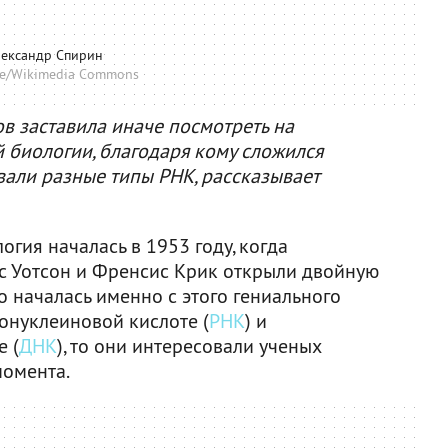
лександр Спирин
re/Wikimedia Commons
в заставила иначе посмотреть на
 биологии, благодаря кому сложился
вали разные типы РНК, рассказывает
огия началась в 1953 году, когда
 Уотсон и Френсис Крик открыли двойную
о началась именно с этого гениального
бонуклеиновой кислоте (
РНК
) и
 (
ДНК
), то они интересовали ученых
момента.