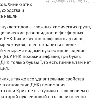
15 декабря 2016, 09:32
ов. Химию этих
 сходства и
е нашли.
х нуклеотидов — сложных химических групп,
ецифические разновидности фосфорных
и РНК. Как известно, «алфавит» архивов,
ырех «букв», то есть хранится в виде
ой четырьмя видами нуклеотидов: аденин
ин (G). У РНК похожий алфавит, три буквы
К, только буквы Т, то есть тимина, там нет,
цил.
ичия, а также все удивительные свойства
ом в отношении ДНК) понимания
отсон и Крик не выступили с заявлением о
 которой нуклеиновый пазл великолепно