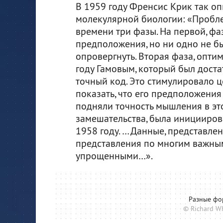
В 1959 году Френсис Крик так о
молекулярной биологии: «Пробл
времени три фазы. На первой, ф
предположения, но ни одно не бы
опровергнуть. Вторая фаза, опти
году Гамовым, который был дост
точный код. Это стимулировало 
показать, что его предположения
подняли точность мышления в это
замешательства, была иницииров
1958 году. … Данные, представле
представления по многим важны
упрощенными…».
Разные фо
© Richard W