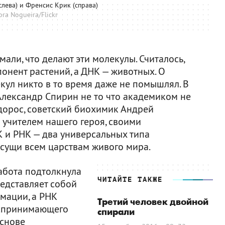
слева) и Френсис Крик (справа)
ra Nogueira/Flickr
али, что делают эти молекулы. Считалось,
онент растений, а ДНК — животных. О
кул никто в то время даже не помышлял. В
 Александр Спирин не то что академиком не
 дорос, советский биохимик Андрей
 учителем нашего героя, своими
К и РНК — два универсальных типа
исущи всем царствам живого мира.
работа подтолкнула
ЧИТАЙТЕ ТАКЖЕ
редставляет собой
мации, а РНК
Третий человек двойной
оспринимающего
спирали
основе