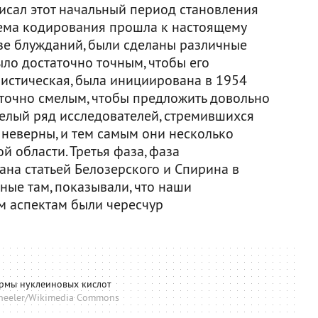
писал этот начальный период становления
ема кодирования прошла к настоящему
азе блужданий, были сделаны различные
ло достаточно точным, чтобы его
мистическая, была инициирована в 1954
аточно смелым, чтобы предложить довольно
целый ряд исследователей, стремившихся
 неверны, и тем самым они несколько
й области. Третья фаза, фаза
ана статьей Белозерского и Спирина в
нные там, показывали, что наши
м аспектам были чересчур
рмы нуклеиновых кислот
heeler/Wikimedia Commons