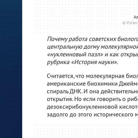
А
© PxHe
Почему работа советских биолого
центральную догму молекулярной
«нуклеиновый пазл» и как откры
рубрика «История науки».
Считается, что молекулярная биол
американские биохимики Джеймс
спираль ДНК. И она действительн
открытия. Но если говорить о ри
дезоксирибонуклеиновой кислоте
задолго до этого исторического 