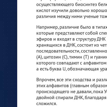
осуществляющего биосинтез белк
кислот изучили довольно хорошо,
различия между ними ученые тож
Например, различие было в типа
которые представляют собой сп
эфиров и входят в структуру ДНК 
хранящихся в ДНК, состоит из чет
последовательности, составленн
(А), цитозин (С), тимин (Т) и гуан
которого совпадают с алфавитом ДН
а есть буква U, обозначающая ура
Впрочем, все эти сходства и разл
этих алфавитов (главным образ
происходящего не давали, пока У
двойной спирали ДНК, благодаря
сложился.