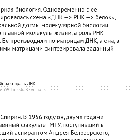
лярная биология. Одновременно с ее
ировалась схема «ДНК —> РНК —> белок»,
ральной догмы молекулярной биологии.
 главной молекулы жизни, а роль РНК
 Ее производили по матрицам ДНК, а она, в
 этими матрицами синтезировала заданный
йная спираль ДНК
oft/Wikimedia Commons
Спирин. В 1956 году он, двумя годами
енный факультет МГУ, поступивший в
авший аспирантом Андрея Белозерского,