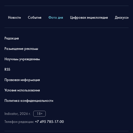
Новости
События
Фото дня
Цифровая энциклопедия
Дискуссион
Редакция
Размещение рекламы
Научным учреждениям
RSS
Правовая информация
Условия использования
Политика конфиденциальности
Indicator, 2026 г.
18+
Телефон редакции:
+7 495 785-17-00