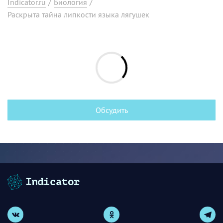
Indicator.ru
/
Биология
/
Раскрыта тайна липкости языка лягушек
Обсудить