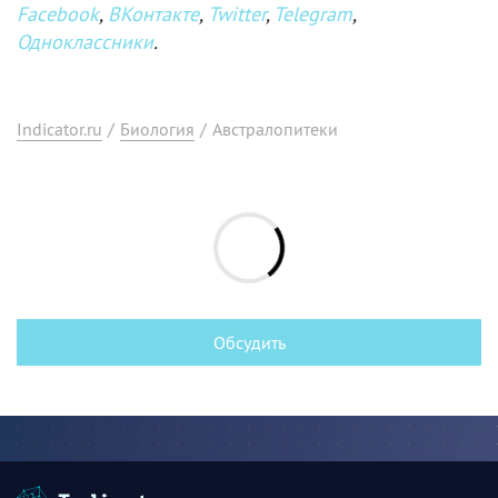
Facebook
,
ВКонтакте
,
Twitter
,
Telegram
,
Одноклассники
.
Indicator.ru
/
Биология
/
Австралопитеки
Обсудить