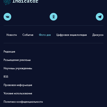
Новости
События
Фото дня
Цифровая энциклопедия
Дискуссион
Редакция
Размещение рекламы
Научным учреждениям
RSS
Правовая информация
Условия использования
Политика конфиденциальности