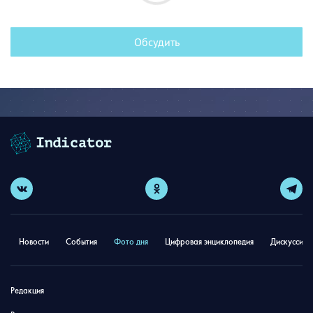
Обсудить
Новости
События
Фото дня
Цифровая энциклопедия
Дискуссион
Редакция