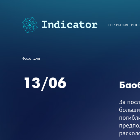
ОТКРЫТИЯ РОС
Фото дня
13/06
Бао
За пос
большие
погибли
предпол
расколо