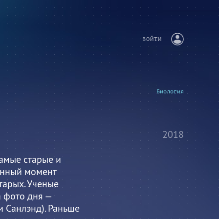
ВОЙТИ
Биология
2018
амые старые и
анный момент
тарых. Ученые
а фото дня —
и Санлэнд). Раньше