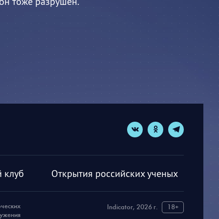
 он тоже разрушен.
 клуб
Открытия российских ученых
рческих
Indicator, 2026 г.
18+
ружения