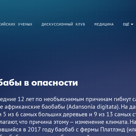
СИЙСКИХ УЧЕНЫХ
ДИСКУССИОННЫЙ КЛУБ
МЕДИЦИНА
ЕЩЁ
бабы в опасности
ледние 12 лет по необъяснимым причинам гибнут с
 африканские баобабы (Adansonia digitata). На д
 5 из 6 самых больших деревьев и 9 из 13 самых с
агают, что причина этому — изменение климата. Н
вшийся в 2017 году баобаб с фермы Платлэнд (ил