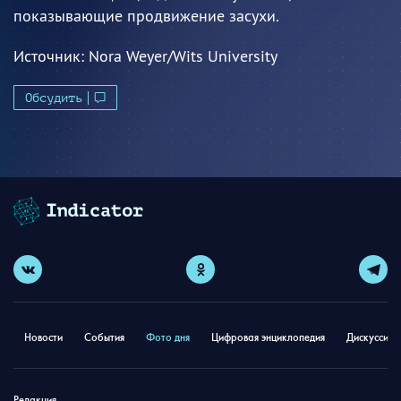
показывающие продвижение засухи.
Источник:
Nora Weyer/Wits University
Обсудить
Новости
События
Фото дня
Цифровая энциклопедия
Дискуссион
Редакция